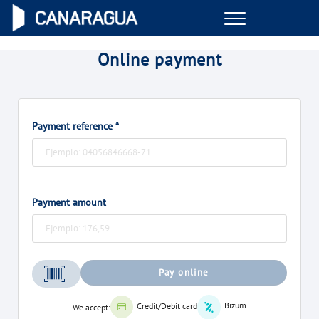
Menu
ONLINE TRANSACTIONS
Online payment
YOUR SERVICE
Payment reference *
YOUR WATER
ABOUT US
Payment amount
OUR COMMITMENTS
Pay online
Bizum
Credit/Debit card
We accept: