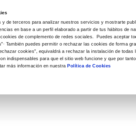
ES
EN
Work w
ies
 y de terceros para analizar nuestros servicios y mostrarte publ
ctions
Your Service
Your Water
About Us
encias en base a un perfil elaborado a partir de tus hábitos de n
 cookies de complemento de redes sociales. Puedes aceptar to
s”· También puedes permitir o rechazar las cookies de forma gr
ER SERVICES
Y
MENT SYSTEMS AND
NTRACTS
SERVICE COMMITMENT
WATER CARE
CHANGES TO DETAILS
CATES
echazar cookies”, equivaldrá a rechazar la instalación de todas 
us
tract holder change
Customer Counsel
Water-saving tips
Update bank details
on indispensables para que el sitio web funcione y que por tant
updates in your area
ply connection
Service regulations
Update date address details
tar más información en nuestra
Política de Cookies
ontamos uno de los may
ppointment scheduling service
connect supply
Arbitration board
Update personal details
onstruction Work and Incidents
uest a connection
rfebrería canaria, Iván 
eak check
tracting documentation