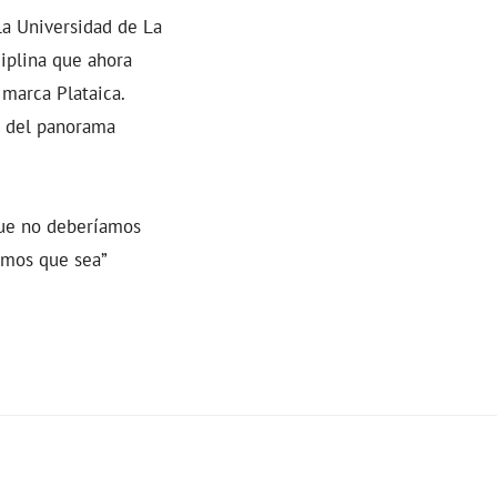
la Universidad de La
ciplina que ahora
 marca Plataica.
s del panorama
que no deberíamos
emos que sea”