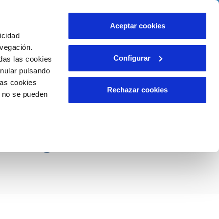
ith us
Help
Contact us
Aceptar cookies
icidad
Client area
Our Commitments
avegación.
Configurar
das las cookies
anular pulsando
INCIDENTS
las cookies
Report a possible fraud
Rechazar cookies
o no se pueden
Claims
ores talentos
Rodríguez.