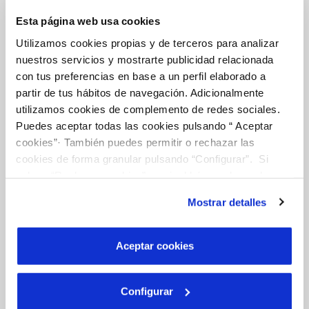
Esta página web usa cookies
Utilizamos cookies propias y de terceros para analizar
BILLS, PAYMENTS AND CONSUMPTION
nuestros servicios y mostrarte publicidad relacionada
CONTRACTS
con tus preferencias en base a un perfil elaborado a
CHANGES TO DETAILS
partir de tus hábitos de navegación. Adicionalmente
utilizamos cookies de complemento de redes sociales.
INCIDENTS
Puedes aceptar todas las cookies pulsando “ Aceptar
cookies”· También puedes permitir o rechazar las
MY ACCOUNT
cookies de forma granular pulsando “Configurar”. Si
pulsas “Rechazar cookies”, equivaldrá a rechazar la
instalación de todas las cookies salvo las necesarias que
Mostrar detalles
son indispensables para que el sitio web funcione y que
Your Service
por tanto no se pueden desactivar. Puedes consultar
más información en nuestra
Política de Cookies
Aceptar cookies
ABOUT YOUR BILLING
CUSTOMER SERVICES
Configurar