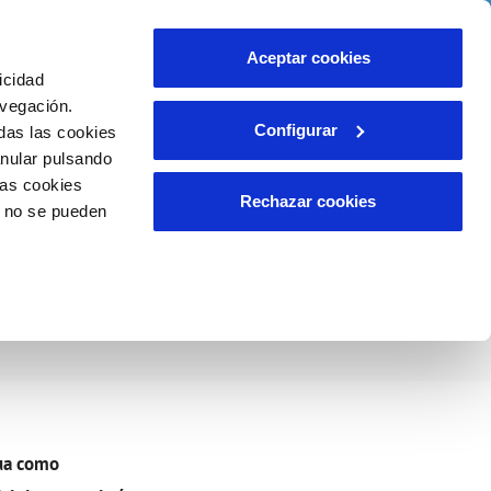
o
Actualidad
Ayuda
Contáctanos
Aceptar cookies
icidad
Área de clientes
s compromisos
avegación.
Configurar
das las cookies
anular pulsando
INCIDENCIAS
las cookies
Comunica anomalías o posibles
Rechazar cookies
o no se pueden
fraudes
liente)
o
alidad.
Reclamaciones
gua como