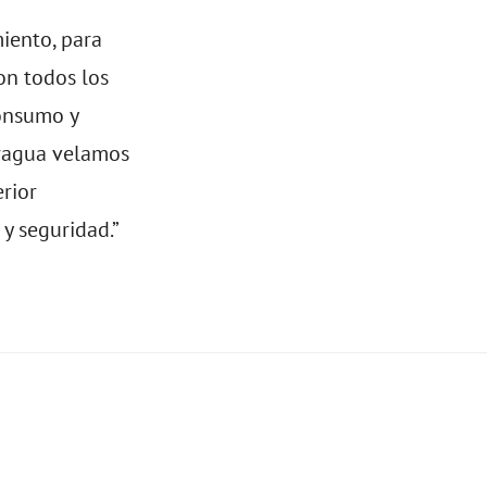
iento, para
on todos los
consumo y
aragua velamos
erior
y seguridad.”