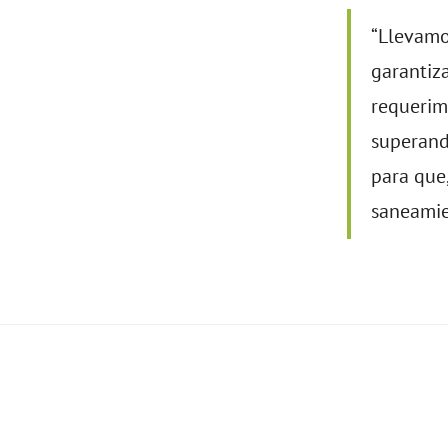
“Llevamo
garantiz
requerim
superand
para que,
saneamie