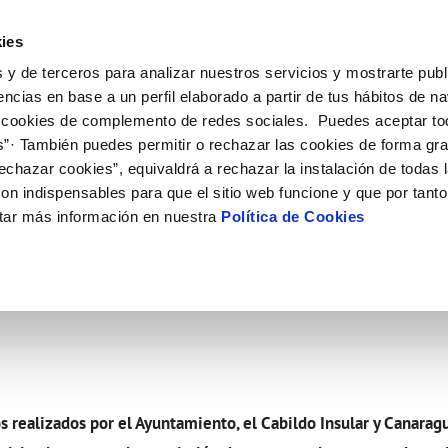
ES
Emple
ies
 y de terceros para analizar nuestros servicios y mostrarte publ
ne
Tu Servicio
Tu Agua
Conócenos
Nuestro
encias en base a un perfil elaborado a partir de tus hábitos de n
 cookies de complemento de redes sociales. Puedes aceptar to
s”· También puedes permitir o rechazar las cookies de forma gr
N AL CLIENTE
D
Y CUMPLIMIENTO
NTRATOS
COMPROMISO DE SERVICIO
CUIDADOS DEL AGUA
MODIFICACIÓN DE DATOS
echazar cookies”, equivaldrá a rechazar la instalación de todas 
AS DE GESTIÓN Y CERTIFICADOS
 de contacto
calidad del agua
bio de titular
Carta de compromisos
Consejos de ahorro
Actualizar datos bancarios
on indispensables para que el sitio web funcione y que por tant
a de suministro
Customer Counsel (Defensa del c
Depósitos de reserva
Actualizar datos de domicili
tar más información en nuestra
Política de Cookies
ya de agua de máxima c
via
a de suministro
Normativa del servicio
Actualizar datos personales
icitud de Acometida
Junta de Arbitraje
obras y afectaciones
umentación contratación
Programa CONTIGO
ación de fuga interior
VER TODAS LAS GESTIONES
os realizados por el Ayuntamiento, el Cabildo Insular y Canara