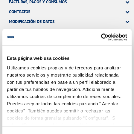
FACTURAS, PAGOS Y CONSUMOS
CONTRATOS
MODIFICACIÓN DE DATOS
INCIDENCIAS
TODAS LAS GESTIONES
Esta página web usa cookies
OTRAS GESTIONES
Utilizamos cookies propias y de terceros para analizar
nuestros servicios y mostrarte publicidad relacionada
con tus preferencias en base a un perfil elaborado a
Tu Servicio
partir de tus hábitos de navegación. Adicionalmente
utilizamos cookies de complemento de redes sociales.
Puedes aceptar todas las cookies pulsando “ Aceptar
FACTURAS Y PRECIOS
cookies”· También puedes permitir o rechazar las
ATENCIÓN AL CLIENTE
cookies de forma granular pulsando “Configurar”. Si
pulsas “Rechazar cookies”, equivaldrá a rechazar la
COMPROMISO DE SERVICIO
instalación de todas las cookies salvo las necesarias que