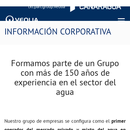
txt.part.group.veolia
Menu 
INFORMACIÓN CORPORATIVA
Formamos parte de un Grupo
con más de 150 años de
experiencia en el sector del
agua
Nuestro grupo de empresas se configura como el
primer
operador del mercado privado y mixto del agua en