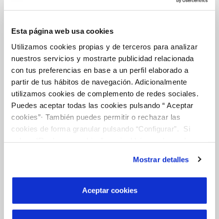
Tu Servicio
Esta página web usa cookies
Utilizamos cookies propias y de terceros para analizar
FACTURAS Y PRECIOS
nuestros servicios y mostrarte publicidad relacionada
ATENCIÓN AL CLIENTE
con tus preferencias en base a un perfil elaborado a
COMPROMISO DE SERVICIO
partir de tus hábitos de navegación. Adicionalmente
utilizamos cookies de complemento de redes sociales.
Puedes aceptar todas las cookies pulsando “ Aceptar
cookies”· También puedes permitir o rechazar las
Tu Agua
cookies de forma granular pulsando “Configurar”. Si
pulsas “Rechazar cookies”, equivaldrá a rechazar la
instalación de todas las cookies salvo las necesarias que
NUESTRO PAPEL EN EL CICLO URBANO
Mostrar detalles
son indispensables para que el sitio web funcione y que
CALIDAD
por tanto no se pueden desactivar. Puedes consultar
más información en nuestra
Política de Cookies
CUIDADOS DEL AGUA
Aceptar cookies