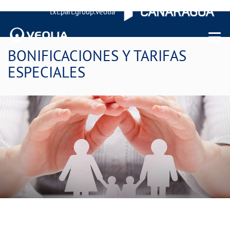
txt.part.group.veolia
Menu 
BONIFICACIONES Y TARIFAS
ESPECIALES
Trabajamos para mejorar tu