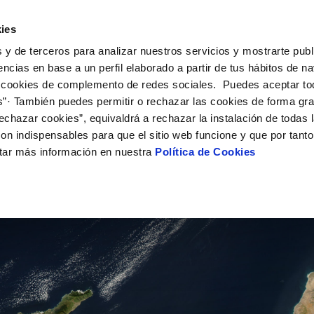
ies
ne
Tu Servicio
Tu Agua
Conócenos
Nuestro
 y de terceros para analizar nuestros servicios y mostrarte publ
encias en base a un perfil elaborado a partir de tus hábitos de n
N AL CLIENTE
D
Y CUMPLIMIENTO
NTRATOS
COMPROMISO DE SERVICIO
CUIDADOS DEL AGUA
MODIFICACIÓN DE DATOS
 cookies de complemento de redes sociales. Puedes aceptar to
AS DE GESTIÓN Y CERTIFICADOS
 de contacto
calidad del agua
bio de titular
Carta de compromisos
Consejos de ahorro
Actualizar datos bancarios
s”· También puedes permitir o rechazar las cookies de forma gr
echazar cookies”, equivaldrá a rechazar la instalación de todas 
a de suministro
Customer Counsel (Defensa del c
Depósitos de reserva
Actualizar datos de domicili
on indispensables para que el sitio web funcione y que por tant
via
a de suministro
Normativa del servicio
Actualizar datos personales
tar más información en nuestra
Política de Cookies
icitud de Acometida
Junta de Arbitraje
obras y afectaciones
umentación contratación
Programa CONTIGO
ación de fuga interior
VER TODAS LAS GESTIONES