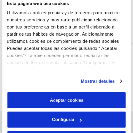
2019 del Programa Insular de Desarrollo Socio-
Esta página web usa cookies
Económico de Gran Canaria, enmarcado en el Fondo de
Utilizamos cookies propias y de terceros para analizar
Desarrollo de Canarias (FDCAN 2016-2019).
nuestros servicios y mostrarte publicidad relacionada
con tus preferencias en base a un perfil elaborado a
partir de tus hábitos de navegación. Adicionalmente
utilizamos cookies de complemento de redes sociales.
Puedes aceptar todas las cookies pulsando “ Aceptar
cookies”· También puedes permitir o rechazar las
cookies de forma granular pulsando “Configurar”. Si
pulsas “Rechazar cookies”, equivaldrá a rechazar la
instalación de todas las cookies salvo las necesarias que
Mostrar detalles
son indispensables para que el sitio web funcione y que
por tanto no se pueden desactivar. Puedes consultar
más información en nuestra
Política de Cookies
Aceptar cookies
Configurar