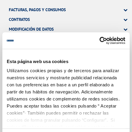
FACTURAS, PAGOS Y CONSUMOS
CONTRATOS
MODIFICACIÓN DE DATOS
INCIDENCIAS
TODAS LAS GESTIONES
Esta página web usa cookies
OTRAS GESTIONES
Utilizamos cookies propias y de terceros para analizar
nuestros servicios y mostrarte publicidad relacionada
con tus preferencias en base a un perfil elaborado a
Tu Servicio
partir de tus hábitos de navegación. Adicionalmente
utilizamos cookies de complemento de redes sociales.
Puedes aceptar todas las cookies pulsando “ Aceptar
cookies”· También puedes permitir o rechazar las
FACTURAS Y PRECIOS
cookies de forma granular pulsando “Configurar”. Si
ATENCIÓN AL CLIENTE
pulsas “Rechazar cookies”, equivaldrá a rechazar la