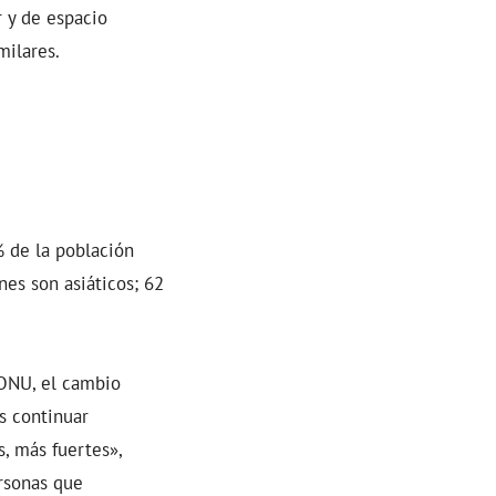
r y de espacio
milares.
 de la población
es son asiáticos; 62
 ONU, el cambio
s continuar
, más fuertes»,
rsonas que