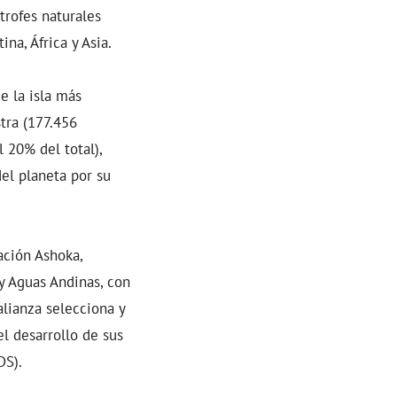
rofes naturales
na, África y Asia.
e la isla más
tra (177.456
 20% del total),
del planeta por su
ación Ashoka,
y Aguas Andinas, con
alianza selecciona y
l desarrollo de sus
DS).