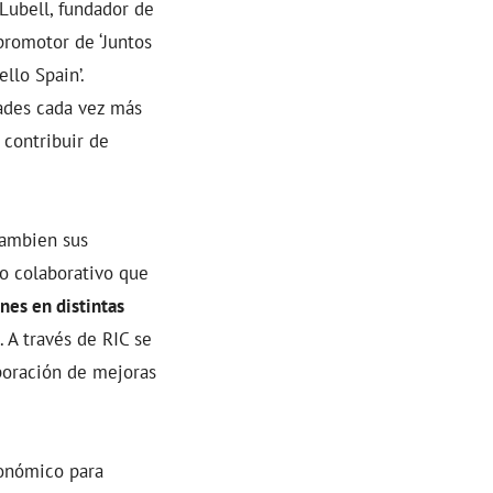
Lubell, fundador de
promotor de ‘Juntos
llo Spain’.
dades cada vez más
 contribuir de
cambien sus
jo colaborativo que
nes en distintas
. A través de RIC se
rporación de mejoras
onómico para