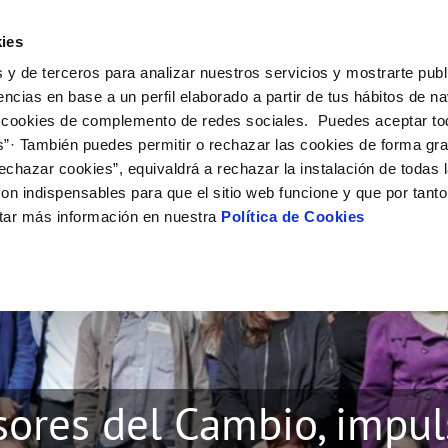
ES
Emple
ies
 y de terceros para analizar nuestros servicios y mostrarte publ
ne
Tu Servicio
Tu Agua
Conócenos
Nuestro
encias en base a un perfil elaborado a partir de tus hábitos de n
 cookies de complemento de redes sociales. Puedes aceptar to
s”· También puedes permitir o rechazar las cookies de forma gr
N AL CLIENTE
D
Y CUMPLIMIENTO
NTRATOS
COMPROMISO DE SERVICIO
CUIDADOS DEL AGUA
MODIFICACIÓN DE DATOS
echazar cookies”, equivaldrá a rechazar la instalación de todas 
AS DE GESTIÓN Y CERTIFICADOS
 de contacto
calidad del agua
bio de titular
Carta de compromisos
Consejos de ahorro
Actualizar datos bancarios
on indispensables para que el sitio web funcione y que por tant
a de suministro
Customer Counsel (Defensa del c
Depósitos de reserva
Actualizar datos de domicili
tar más información en nuestra
Política de Cookies
via
a de suministro
Normativa del servicio
Actualizar datos personales
icitud de Acometida
Junta de Arbitraje
obras y afectaciones
umentación contratación
Programa CONTIGO
ación de fuga interior
VER TODAS LAS GESTIONES
sores del Cambio, impul