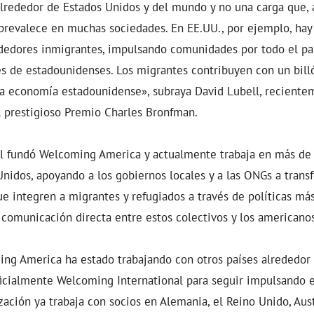
alrededor de Estados Unidos y del mundo y no una carga que, 
 prevalece en muchas sociedades. En EE.UU., por ejemplo, hay
edores inmigrantes, impulsando comunidades por todo el pa
s de estadounidenses. Los migrantes contribuyen con un bill
 la economía estadounidense», subraya David Lubell, recient
l prestigioso Premio Charles Bronfman.
l fundó Welcoming America y actualmente trabaja en más de
nidos, apoyando a los gobiernos locales y a las ONGs a trans
 integren a migrantes y refugiados a través de políticas más
comunicación directa entre estos colectivos y los americanos
ng America ha estado trabajando con otros países alrededor
icialmente Welcoming International para seguir impulsando e
zación ya trabaja con socios en Alemania, el Reino Unido, Aus