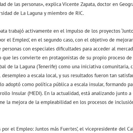
dad de las personas», explica Vicente Zapata, doctor en Geogra
ersidad de La Laguna y miembro de RIC.
ata trabajó activamente en el impulso de los proyectos ‘Junt
 por el Empleo’, en el segundo caso, con el objetivo de mejora
de personas con especiales dificultades para acceder al merca
 que les convierte en protagonistas de su propio proceso de 
bal de la Laguna (Tenerife) como una iniciativa comunitaria, 
el desempleo a escala local, y sus resultados fueron tan satisf
 lo adoptó como política pública a escala insular, formando p
ollo Insular (MEDI). En la actualidad, está analizando junto a
ene la mejora de la empleabilidad en los procesos de inclusión
s por el Empleo: Juntos más Fuertes’, el vicepresidente del Ca