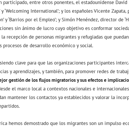
n participado, entre otros ponentes, el estadounidense David 
y ‘Welcoming International’; y los españoles Vicente Zapata, 
’ y ‘Barrios por el Empleo’; y Simón Menéndez, director de ‘He
aciones sin ánimo de lucro cuyo objetivo es conformar socie
 a la recepción de personas migrantes y refugiadas que puedan
s procesos de desarrollo económico y social.
siendo clave para que las organizaciones participantes inter
cias y aprendizajes, y también, para promover redes de traba
jor gestión de los flujos migratorios y sus efectos e implicacio
desde el marco local a contextos nacionales e internacionales
dan mantener los contactos ya establecidos y valorar la inco
mpartidos.
ica hemos demostrado que los migrantes son un impulso ec