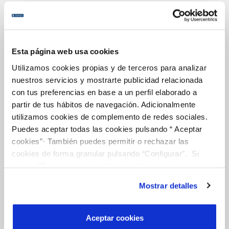
OTRAS GESTIONES
Tu Servicio
Esta página web usa cookies
Utilizamos cookies propias y de terceros para analizar
nuestros servicios y mostrarte publicidad relacionada
FACTURAS Y PRECIOS
con tus preferencias en base a un perfil elaborado a
ATENCIÓN AL CLIENTE
partir de tus hábitos de navegación. Adicionalmente
utilizamos cookies de complemento de redes sociales.
COMPROMISO DE SERVICIO
Puedes aceptar todas las cookies pulsando “ Aceptar
cookies”· También puedes permitir o rechazar las
cookies de forma granular pulsando “Configurar”. Si
Tu Agua
pulsas “Rechazar cookies”, equivaldrá a rechazar la
instalación de todas las cookies salvo las necesarias que
Mostrar detalles
son indispensables para que el sitio web funcione y que
NUESTRO PAPEL EN EL CICLO URBANO
por tanto no se pueden desactivar. Puedes consultar
más información en nuestra
Política de Cookies
CALIDAD
Aceptar cookies