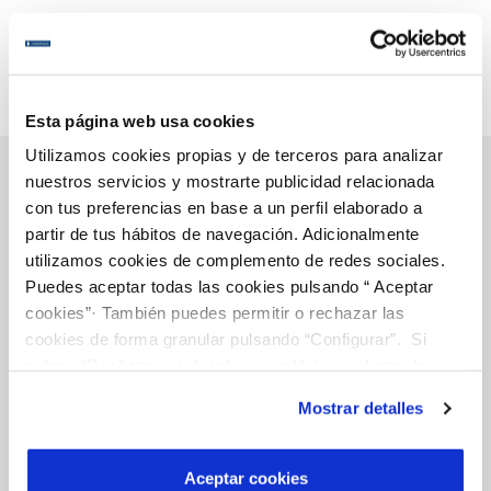
Esta página web usa cookies
Utilizamos cookies propias y de terceros para analizar
nuestros servicios y mostrarte publicidad relacionada
con tus preferencias en base a un perfil elaborado a
Gestiones Online
partir de tus hábitos de navegación. Adicionalmente
utilizamos cookies de complemento de redes sociales.
Puedes aceptar todas las cookies pulsando “ Aceptar
FACTURAS, PAGOS Y CONSUMOS
cookies”· También puedes permitir o rechazar las
cookies de forma granular pulsando “Configurar”. Si
CONTRATOS
pulsas “Rechazar cookies”, equivaldrá a rechazar la
MODIFICACIÓN DE DATOS
instalación de todas las cookies salvo las necesarias que
Mostrar detalles
son indispensables para que el sitio web funcione y que
INCIDENCIAS
por tanto no se pueden desactivar. Puedes consultar
más información en nuestra
Política de Cookies
Aceptar cookies