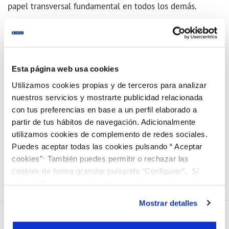
papel transversal fundamental en todos los demás.
En base a estos objetivos, en Canaragua hemos elaborado
un plan de desarrollo sostenible interno, el REwater
Global Plan, que estamos aplicando para el período 2017-
Esta página web usa cookies
2021. Se trata de 10 compromisos en sostenibilidad
Utilizamos cookies propias y de terceros para analizar
ambiental y acción social, con la innovación y el
nuestros servicios y mostrarte publicidad relacionada
con tus preferencias en base a un perfil elaborado a
establecimiento de alianzas como ejes transversales y ese
partir de tus hábitos de navegación. Adicionalmente
plan empieza a dar sus frutos.
utilizamos cookies de complemento de redes sociales.
Puedes aceptar todas las cookies pulsando “ Aceptar
LINK a la entrevista - Radio 7.7
cookies”· También puedes permitir o rechazar las
cookies de forma granular pulsando “Configurar”. Si
pulsas “Rechazar cookies”, equivaldrá a rechazar la
instalación de todas las cookies salvo las necesarias que
Mostrar detalles
son indispensables para que el sitio web funcione y que
por tanto no se pueden desactivar. Puedes consultar