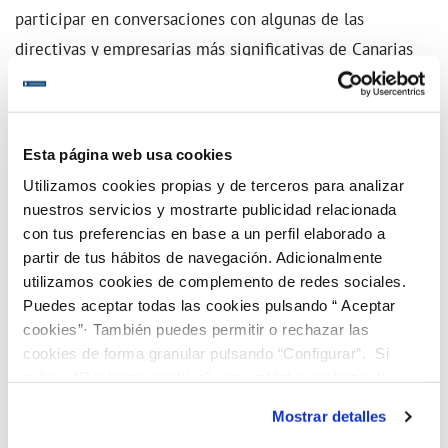
participar en conversaciones con algunas de las
directivas y empresarias más significativas de Canarias
como Herminia Rodríguez (médico especialista en
Endocrinología y Nutrición, vicepresidenta de Hospitales
San Roque, vicepresidenta de la Alianza de la Sanidad
Esta página web usa cookies
Privada Española (ASPE), entre otros cargos) o Ana
Utilizamos cookies propias y de terceros para analizar
Suárez (vicepresidenta de Astican, CEO del holding
nuestros servicios y mostrarte publicidad relacionada
familiar Germán Suárez Investments, y recientemente
con tus preferencias en base a un perfil elaborado a
galardonada por galardonada por la Caixa como Mujer
partir de tus hábitos de navegación. Adicionalmente
utilizamos cookies de complemento de redes sociales.
Empresaria de Canarias en 2020), entre otras
Puedes aceptar todas las cookies pulsando “ Aceptar
distinguidas directivas que se irán informando durante el
cookies”· También puedes permitir o rechazar las
programa.
cookies de forma granular pulsando “Configurar”. Si
pulsas “Rechazar cookies”, equivaldrá a rechazar la
instalación de todas las cookies salvo las necesarias que
Para descubrir algunos ejemplos de mujeres del grupo
Mostrar detalles
son indispensables para que el sitio web funcione y que
SUEZ que han participado activamente en la lucha del