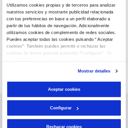
Utilizamos cookies propias y de terceros para analizar
nuestros servicios y mostrarte publicidad relacionada
con tus preferencias en base a un perfil elaborado a
partir de tus hábitos de navegación. Adicionalmente
utilizamos cookies de complemento de redes sociales.
Puedes aceptar todas las cookies pulsando “ Aceptar
cookies”· También puedes permitir o rechazar las
cookies de forma granular pulsando “Configurar”. Si
pulsas “Rechazar cookies”, equivaldrá a rechazar la
instalación de todas las cookies salvo las necesarias que
Mostrar detalles
son indispensables para que el sitio web funcione y que
por tanto no se pueden desactivar. Puedes consultar
más información en nuestra
Política de Cookies
Aceptar cookies
Configurar
Gestiones Online
Rechazar cookies