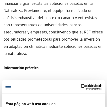
financiar a gran escala las Soluciones basadas en la
Naturaleza. Previamente, el equipo ha realizado un
análisis exhaustivo del contexto canario y entrevistas
con representantes de universidades, bancos,
aseguradoras y empresas, concluyendo que el REF ofrece
posibilidades prometedoras para promover la inversión
en adaptación climática mediante soluciones basadas en
la naturaleza.
Información práctica
El evento tendrá lugar en el Gabinete Literario de Las
Palmas de Gran Canaria de 9:00 a 14:00 horas. Además,
estará disponible en streaming para quienes deseen
seguirlo de forma telemática.
Esta página web usa cookies