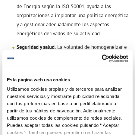
de Energía según la ISO 50001, ayuda a las
organizaciones a implantar una política energética
y a gestionar adecuadamente los aspectos
energéticos derivados de su actividad.
Seguridad y salud.
La voluntad de homogeneizar e
impulsar la seguridad y salud en el trabajo se
demuestra en la progresiva implantación de la
certificación OHSAS 18001 en la compañía.
Esta página web usa cookies
Actualmente Canaragua y todas las empresas
Utilizamos cookies propias y de terceros para analizar
mixtas cuentan con esta certificación, reconocida
nuestros servicios y mostrarte publicidad relacionada
internacionalmente, que asegura la correcta
con tus preferencias en base a un perfil elaborado a
implementación de un sistema de gestión de
partir de tus hábitos de navegación. Adicionalmente
utilizamos cookies de complemento de redes sociales.
prevención de riesgos laborales y es auditada
Puedes aceptar todas las cookies pulsando “ Aceptar
periódicamente por un equipo de auditores de
cookies”· También puedes permitir o rechazar las