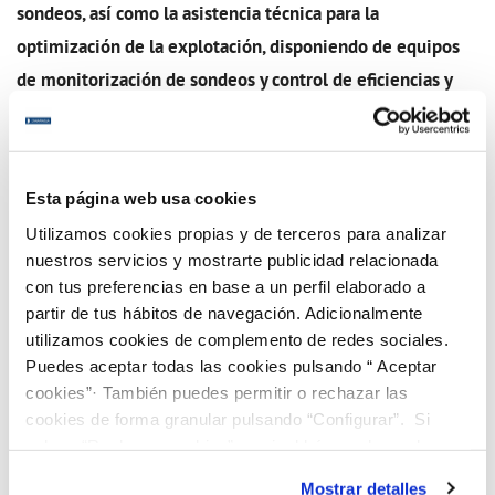
sondeos, así como la asistencia técnica para la
optimización de la explotación, disponiendo de equipos
de monitorización de sondeos y control de eficiencias y
rendimientos y de limpieza e higienización de entubado y
recuperación de capacidad productiva.
Esta página web usa cookies
Apostamos por un modelo de gestión integral más
Utilizamos cookies propias y de terceros para analizar
eficiente que las soluciones actuales. Por ello, hemos
nuestros servicios y mostrarte publicidad relacionada
desarrollado una innovadora y exclusiva línea de
con tus preferencias en base a un perfil elaborado a
productos orientada a la optimización operativa de
partir de tus hábitos de navegación. Adicionalmente
utilizamos cookies de complemento de redes sociales.
sondeos y pozos de agua, que permiten mantener la
Puedes aceptar todas las cookies pulsando “ Aceptar
producción entre rangos de eficiencia optimizados y
cookies”· También puedes permitir o rechazar las
simplificar su operativa, generando ahorros que incluso
cookies de forma granular pulsando “Configurar”. Si
pueden superar el 30%.
pulsas “Rechazar cookies”, equivaldrá a rechazar la
instalación de todas las cookies salvo las necesarias que
Mostrar detalles