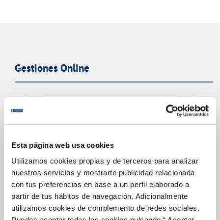
Gestiones Online
FACTURAS, PAGOS Y CONSUMOS
CONTRATOS
MODIFICACIÓN DE DATOS
Esta página web usa cookies
INCIDENCIAS
Utilizamos cookies propias y de terceros para analizar
nuestros servicios y mostrarte publicidad relacionada
TODAS LAS GESTIONES
con tus preferencias en base a un perfil elaborado a
partir de tus hábitos de navegación. Adicionalmente
OTRAS GESTIONES
utilizamos cookies de complemento de redes sociales.
Puedes aceptar todas las cookies pulsando “ Aceptar