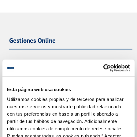
Gestiones Online
FACTURAS, PAGOS Y CONSUMOS
CONTRATOS
MODIFICACIÓN DE DATOS
Esta página web usa cookies
INCIDENCIAS
Utilizamos cookies propias y de terceros para analizar
nuestros servicios y mostrarte publicidad relacionada
TODAS LAS GESTIONES
con tus preferencias en base a un perfil elaborado a
partir de tus hábitos de navegación. Adicionalmente
OTRAS GESTIONES
utilizamos cookies de complemento de redes sociales.
Puedes aceptar todas las cookies pulsando “ Aceptar