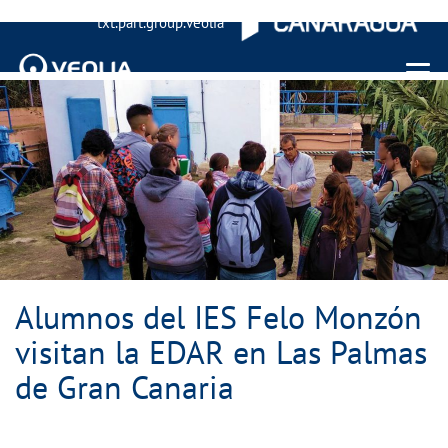
txt.part.group.veolia
Menu 
Alumnos del IES Felo Monzón
visitan la EDAR en Las Palmas
de Gran Canaria