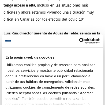
tenga acceso a ella,
incluso en las situaciones más
difíciles y ahora estamos viviendo una situación muy
difícil en Canarias por los efectos del covid 19”
Luis Rúa, director gerente de Aguas de Telde, señaló en la
presentación de la misma que “nunca hemos cortado el
agua a nadie que no pueda pagarla” y ha resaltado que “la
identificación de las familias la hacemos en colaboración
Esta página web usa cookies
con los servicios sociales de los municipios en los
Utilizamos cookies propias y de terceros para analizar
que estamos presentes. Por otro lado, además de este
nuestros servicios y mostrarte publicidad relacionada
fondo hacemos un esfuerzo colaborando con entidades
con tus preferencias en base a un perfil elaborado a
partir de tus hábitos de navegación. Adicionalmente
del tercer sector como Cáritas o Cruz Roja para que nadie
utilizamos cookies de complemento de redes sociales.
se nos quede atrás”
Además puso de manifiesto que
Puedes aceptar todas las cookies pulsando “ Aceptar
garantizar el derecho al agua ha sido y es posible gracias
cookies”· También puedes permitir o rechazar las
a la implicación y al trabajo de “un grupo humano de
cookies de forma granular pulsando “Configurar”. Si