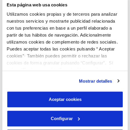
poder realizar gestiones en nombre de otras
Esta página web usa cookies
personas, así como el envío y recepción de
Utilizamos cookies propias y de terceros para analizar
documentación en papel.
nuestros servicios y mostrarte publicidad relacionada
con tus preferencias en base a un perfil elaborado a
Para las
barreras ligadas a discapacidades auditivas
,
partir de tus hábitos de navegación. Adicionalmente
utilizamos cookies de complemento de redes sociales.
el uso del canal de WhatsApp permite a las
Puedes aceptar todas las cookies pulsando “ Aceptar
personas sordas tener una atención sencilla.
cookies”· También puedes permitir o rechazar las
Además, hemos puesto a disposición de aquellos
cookies de forma granular pulsando “Configurar”. Si
clientes que puedan necesitarlo, un servicio de
pulsas “Rechazar cookies”, equivaldrá a rechazar la
instalación de todas las cookies salvo las necesarias que
atención por lengua de signos, tanto en oficinas
Mostrar detalles
son indispensables para que el sitio web funcione y que
como a través de videollamada.
por tanto no se pueden desactivar. Puedes consultar
más información en nuestra
Política de Cookies
Aceptar cookies
Adicionalmente, para
situaciones de vulnerabilidad
económica
, el objetivo es garantizar que todas aquellas
Configurar
personas que puedan requerir alguna de las ayudas
disponibles (como “12 gotas” - pago fraccionado con la