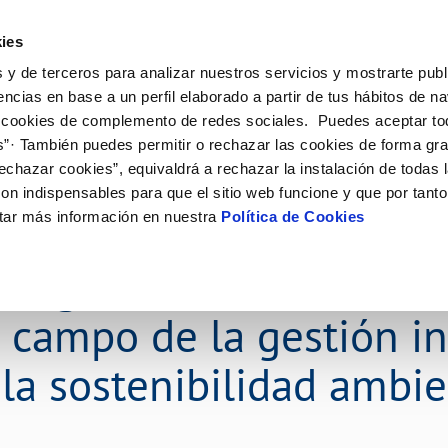
ES
Emple
ies
 y de terceros para analizar nuestros servicios y mostrarte publ
ne
Tu Servicio
Tu Agua
Conócenos
Nuestro
encias en base a un perfil elaborado a partir de tus hábitos de n
 cookies de complemento de redes sociales. Puedes aceptar to
s”· También puedes permitir o rechazar las cookies de forma gr
N AL CLIENTE
D
Y CUMPLIMIENTO
NTRATOS
COMPROMISO DE SERVICIO
CUIDADOS DEL AGUA
MODIFICACIÓN DE DATOS
echazar cookies”, equivaldrá a rechazar la instalación de todas 
AS DE GESTIÓN Y CERTIFICADOS
 de contacto
calidad del agua
bio de titular
Carta de compromisos
Consejos de ahorro
Actualizar datos bancarios
on indispensables para que el sitio web funcione y que por tant
a de suministro
Customer Counsel (Defensa del c
Depósitos de reserva
Actualizar datos de domicili
tar más información en nuestra
Política de Cookies
del Agua, con el objetiv
via
a de suministro
Normativa del servicio
Actualizar datos personales
icitud de Acometida
Junta de Arbitraje
ntegramente a la invest
obras y afectaciones
umentación contratación
Programa CONTIGO
l campo de la gestión in
ación de fuga interior
VER TODAS LAS GESTIONES
 la sostenibilidad ambie