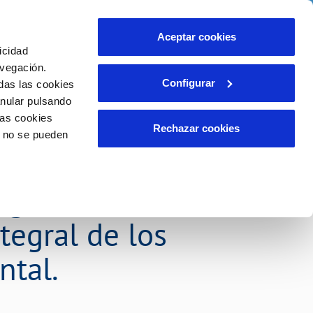
o
Actualidad
Ayuda
Contáctanos
Aceptar cookies
icidad
Área de clientes
s compromisos
avegación.
Configurar
das las cookies
anular pulsando
INCIDENCIAS
las cookies
Comunica anomalías o posibles
Rechazar cookies
o no se pueden
fraudes
liente)
o
o de crear un
Reclamaciones
igación, formación
tegral de los
ntal.