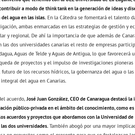
ontribuir a modo de think tank en la generación de ideas y dis
del agua en las islas.
En la Cátedra se fomentará el talento da
tigación, ambas enmarcadas en las estrategias de gestión y e
ular y regional. De ahí la importancia de que además de Canar
las dos universidades canarias el resto de empresas particip
agua, Aguas de Telde y Aguas de Antigua, lo que favorecerá u
queda de proyectos y el impulso de investigaciones pioneras 
l futuro de los recursos hídricos, la gobernanza del agua o la
 integral del agua en Canarias.
del acuerdo,
José Juan González, CEO de Canaragua destacó la 
oración público-privada en el ámbito del conocimiento, como es 
e los acuerdos y proyectos que abordamos con la Universidad de
 las dos universidades.
También abogó por una mayor implicac
ca en proyectos como el presente para que se fortalezcan la