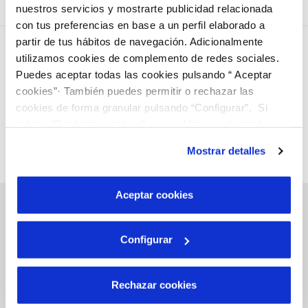
nuestros servicios y mostrarte publicidad relacionada
con tus preferencias en base a un perfil elaborado a
partir de tus hábitos de navegación. Adicionalmente
utilizamos cookies de complemento de redes sociales.
Puedes aceptar todas las cookies pulsando “ Aceptar
cookies”· También puedes permitir o rechazar las
cookies de forma granular pulsando “Configurar”. Si
pulsas “Rechazar cookies”, equivaldrá a rechazar la
instalación de todas las cookies salvo las necesarias que
Mostrar detalles
son indispensables para que el sitio web funcione y que
por tanto no se pueden desactivar. Puedes consultar
más información en nuestra
Política de Cookies
Aceptar cookies
Configurar
Gestiones Online
Rechazar cookies
FACTURAS, PAGOS Y CONSUMOS