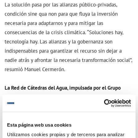
La solución pasa por las alianzas público-privadas,
condición sine qua non para que fluya la inversión
necesaria para adaptarnos y para mitigar las
consecuencias de la crisis climática. “Soluciones hay,
tecnología hay. Las alianzas y la gobernanza son
indispensables para garantizar el recurso sin dejar a
nadie atrás y afrontar la necesaria transformación social”,
resumió Manuel Cermerón.
La Red de Cátedras del Agua, impulsada por el Grupo
Agbar y once Universidades, surge con el objetivo de
convertirse en un polo de intercambio de conocimiento y
experiencia para contribuir a una transición ecológica y
justa desde el ámbito del agua y el medio ambiente.
Esta página web usa cookies
Utilizamos cookies propias y de terceros para analizar