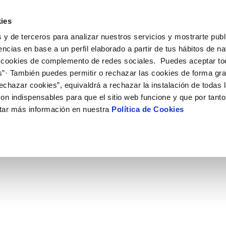
ES
Emple
ies
 y de terceros para analizar nuestros servicios y mostrarte publ
ne
Tu Servicio
Tu Agua
Conócenos
Nuestro
encias en base a un perfil elaborado a partir de tus hábitos de n
 cookies de complemento de redes sociales. Puedes aceptar to
s”· También puedes permitir o rechazar las cookies de forma gr
N AL CLIENTE
D
Y CUMPLIMIENTO
NTRATOS
COMPROMISO DE SERVICIO
CUIDADOS DEL AGUA
MODIFICACIÓN DE DATOS
echazar cookies”, equivaldrá a rechazar la instalación de todas 
AS DE GESTIÓN Y CERTIFICADOS
 de contacto
calidad del agua
bio de titular
Carta de compromisos
Consejos de ahorro
Actualizar datos bancarios
on indispensables para que el sitio web funcione y que por tant
a de suministro
Customer Counsel (Defensa del c
Depósitos de reserva
Actualizar datos de domicili
tar más información en nuestra
Política de Cookies
cción de voluntariado p
via
a de suministro
Normativa del servicio
Actualizar datos personales
icitud de Acometida
Junta de Arbitraje
entos de Canarias
obras y afectaciones
umentación contratación
Programa CONTIGO
ación de fuga interior
VER TODAS LAS GESTIONES