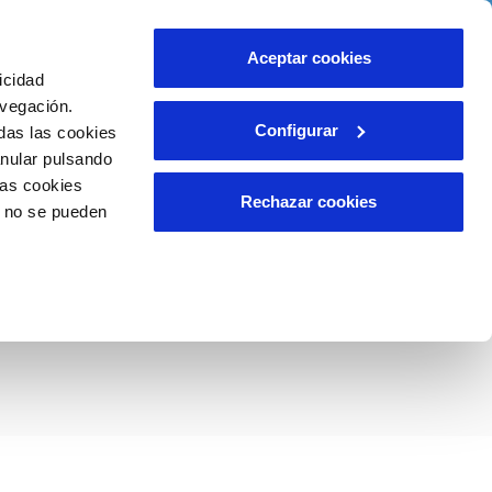
o
Actualidad
Ayuda
Contáctanos
Aceptar cookies
icidad
Área de clientes
s compromisos
avegación.
Configurar
das las cookies
anular pulsando
INCIDENCIAS
las cookies
Comunica anomalías o posibles
Rechazar cookies
o no se pueden
fraudes
liente)
o
ara colaborar con
Reclamaciones