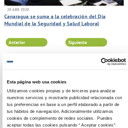
28 ABR 2020
Canaragua se suma a la celebración del Día
Mundial de la Seguridad y Salud Laboral
comprometida con la seguridad de nuestros
trabajadores y con asegurar la continuidad de las
Anterior
Siguiente
operaciones.
Página 89 de 102
Esta página web usa cookies
Utilizamos cookies propias y de terceros para analizar
nuestros servicios y mostrarte publicidad relacionada con
tus preferencias en base a un perfil elaborado a partir de
tus hábitos de navegación. Adicionalmente utilizamos
cookies de complemento de redes sociales. Puedes
Gestiones Online
aceptar todas las cookies pulsando “ Aceptar cookies”·