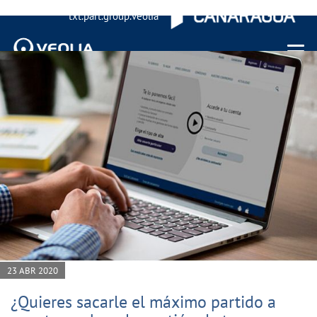
txt.part.group.veolia
Menu 
23 ABR 2020
¿Quieres sacarle el máximo partido a