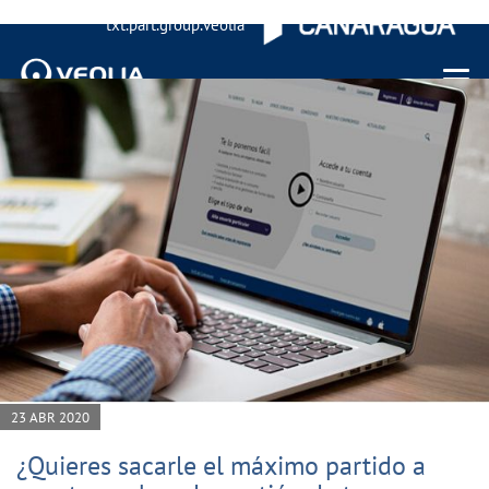
txt.part.group.veolia
Menu 
23 ABR 2020
¿Quieres sacarle el máximo partido a