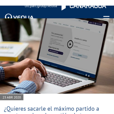
txt.part.group.veolia
Menu 
23 ABR 2020
¿Quieres sacarle el máximo partido a