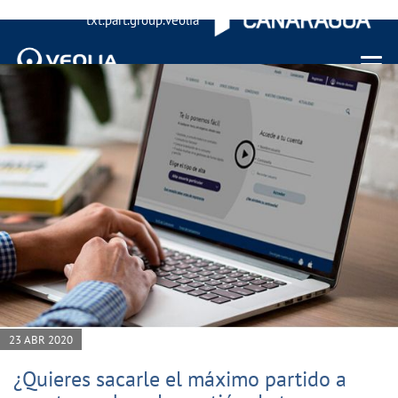
txt.part.group.veolia
Menu 
23 ABR 2020
¿Quieres sacarle el máximo partido a