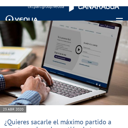
txt.part.group.veolia
Menu 
23 ABR 2020
¿Quieres sacarle el máximo partido a