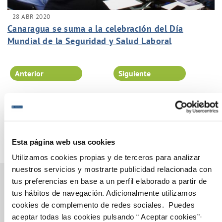
28 ABR 2020
Canaragua se suma a la celebración del Día
Mundial de la Seguridad y Salud Laboral
comprometida con la seguridad de nuestros
trabajadores y con asegurar la continuidad de las
Anterior
Siguiente
operaciones.
Página 89 de 102
Esta página web usa cookies
Utilizamos cookies propias y de terceros para analizar
nuestros servicios y mostrarte publicidad relacionada con
tus preferencias en base a un perfil elaborado a partir de
tus hábitos de navegación. Adicionalmente utilizamos
cookies de complemento de redes sociales. Puedes
Gestiones Online
aceptar todas las cookies pulsando “ Aceptar cookies”·