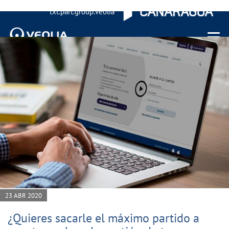
txt.part.group.veolia
Menu 
23 ABR 2020
¿Quieres sacarle el máximo partido a