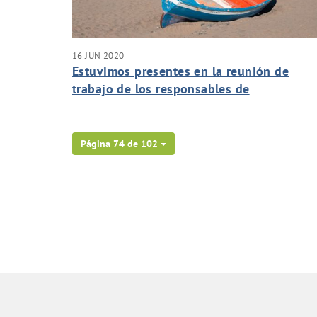
16 JUN 2020
Estuvimos presentes en la reunión de
trabajo de los responsables de
mantenimiento para la puesta en marcha 
los protocolos de seguridad en la apertur
de los hoteles.
Página 74 de 102