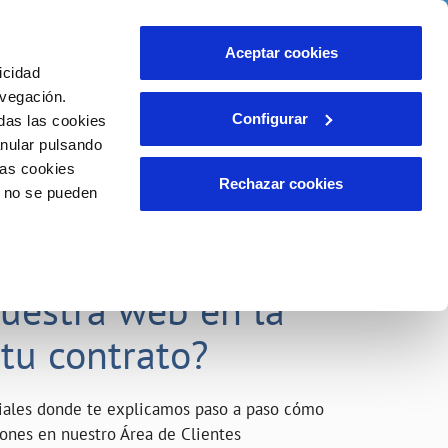
o
Actualidad
Ayuda
Contáctanos
Aceptar cookies
icidad
Área de clientes
s compromisos
avegación.
Configurar
das las cookies
anular pulsando
INCIDENCIAS
las cookies
Comunica anomalías o posibles
Rechazar cookies
o no se pueden
fraudes
liente)
o
Reclamaciones
acarle el máximo
nuestra web en la
 tu contrato?
riales donde te explicamos paso a paso cómo
tiones en nuestro Área de Clientes