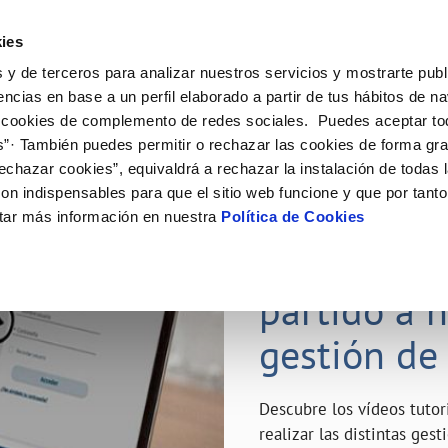
ES
Emple
ies
 y de terceros para analizar nuestros servicios y mostrarte publ
ne
Tu Servicio
Tu Agua
Conócenos
Nuestro
encias en base a un perfil elaborado a partir de tus hábitos de n
 cookies de complemento de redes sociales. Puedes aceptar to
s”· También puedes permitir o rechazar las cookies de forma gr
N AL CLIENTE
D
Y CUMPLIMIENTO
NTRATOS
COMPROMISO DE SERVICIO
CUIDADOS DEL AGUA
MODIFICACIÓN DE DATOS
echazar cookies”, equivaldrá a rechazar la instalación de todas 
AS DE GESTIÓN Y CERTIFICADOS
 de contacto
calidad del agua
bio de titular
Carta de compromisos
Consejos de ahorro
Actualizar datos bancarios
on indispensables para que el sitio web funcione y que por tant
a de suministro
Customer Counsel (Defensa del c
Depósitos de reserva
Actualizar datos de domicili
23 ABR 2020
tar más información en nuestra
Política de Cookies
via
a de suministro
Normativa del servicio
Actualizar datos personales
¿Quieres s
icitud de Acometida
Junta de Arbitraje
obras y afectaciones
umentación contratación
Programa CONTIGO
partido a 
ación de fuga interior
gestión de
VER TODAS LAS GESTIONES
Descubre los vídeos tuto
realizar las distintas ges