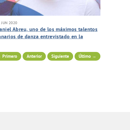
 JUN 2020
aniel Abreu, uno de los máximos talentos
anarios de danza entrevistado en la
ección FluyeArtistas de FluyeCanarias.
 Primero
Anterior
Siguiente
Último →