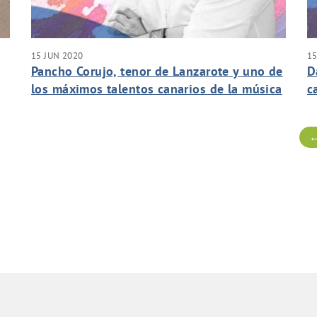
15 JUN 2020
15
Pancho Corujo, tenor de Lanzarote y uno de
D
los máximos talentos canarios de la música
c
de
lírica entrevistado en la sección
s
a
FluyeArtistas de FluyeCanarias.
←