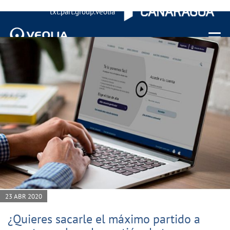
txt.part.group.veolia
Menu 
23 ABR 2020
¿Quieres sacarle el máximo partido a