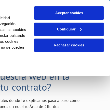
o
Actualidad
Ayuda
Contáctanos
Aceptar cookies
icidad
Área de clientes
s compromisos
avegación.
Configurar
das las cookies
anular pulsando
INCIDENCIAS
las cookies
Comunica anomalías o posibles
Rechazar cookies
o no se pueden
fraudes
liente)
o
Reclamaciones
acarle el máximo
nuestra web en la
 tu contrato?
riales donde te explicamos paso a paso cómo
tiones en nuestro Área de Clientes