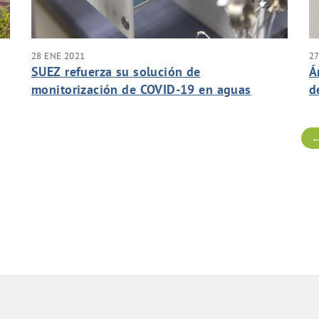
28 ENE 2021
27
SUEZ refuerza su solución de
Á
monitorización de COVID-19 en aguas
d
residuales para incluir la detección de la
S
nueva cepa británica
←