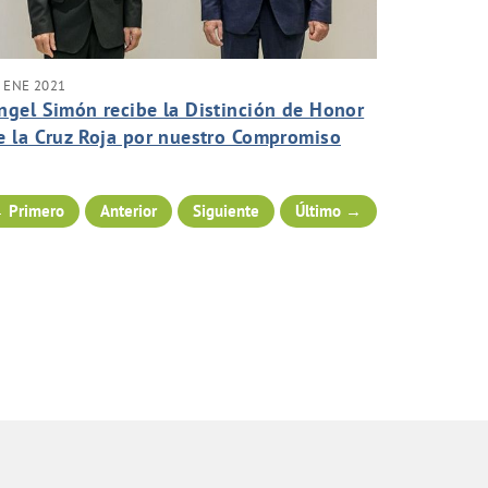
 ENE 2021
ngel Simón recibe la Distinción de Honor
e la Cruz Roja por nuestro Compromiso
ocial
 Primero
Anterior
Siguiente
Último →