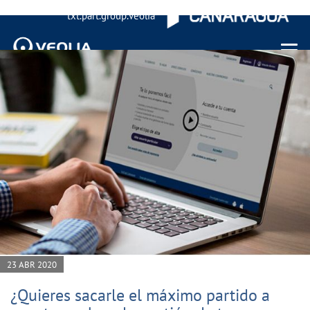
txt.part.group.veolia
Menu 
23 ABR 2020
¿Quieres sacarle el máximo partido a