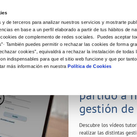
ES
Emple
ies
 y de terceros para analizar nuestros servicios y mostrarte publ
ne
Tu Servicio
Tu Agua
Conócenos
Nuestro
encias en base a un perfil elaborado a partir de tus hábitos de n
 cookies de complemento de redes sociales. Puedes aceptar to
s”· También puedes permitir o rechazar las cookies de forma gr
N AL CLIENTE
D
Y CUMPLIMIENTO
NTRATOS
COMPROMISO DE SERVICIO
CUIDADOS DEL AGUA
MODIFICACIÓN DE DATOS
echazar cookies”, equivaldrá a rechazar la instalación de todas 
AS DE GESTIÓN Y CERTIFICADOS
 de contacto
calidad del agua
bio de titular
Carta de compromisos
Consejos de ahorro
Actualizar datos bancarios
on indispensables para que el sitio web funcione y que por tant
a de suministro
Customer Counsel (Defensa del c
Depósitos de reserva
Actualizar datos de domicili
23 ABR 2020
tar más información en nuestra
Política de Cookies
via
a de suministro
Normativa del servicio
Actualizar datos personales
¿Quieres s
icitud de Acometida
Junta de Arbitraje
obras y afectaciones
umentación contratación
Programa CONTIGO
partido a 
ación de fuga interior
gestión de
VER TODAS LAS GESTIONES
Descubre los vídeos tuto
realizar las distintas ges