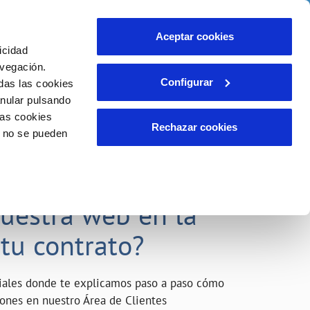
o
Actualidad
Ayuda
Contáctanos
Aceptar cookies
icidad
Área de clientes
s compromisos
avegación.
Configurar
das las cookies
anular pulsando
INCIDENCIAS
las cookies
Comunica anomalías o posibles
Rechazar cookies
o no se pueden
fraudes
liente)
o
Reclamaciones
acarle el máximo
nuestra web en la
 tu contrato?
riales donde te explicamos paso a paso cómo
tiones en nuestro Área de Clientes