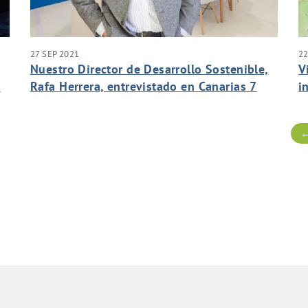
27 SEP 2021
22
Nuestro Director de Desarrollo Sostenible,
V
o
Rafa Herrera, entrevistado en Canarias 7
i
con motivo del Dia Mundial del Turismo.
←