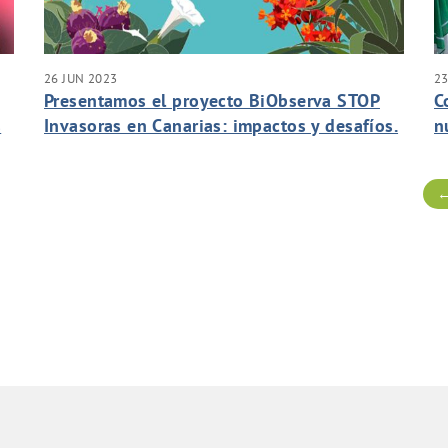
26 JUN 2023
23
Presentamos el proyecto BiObserva STOP
C
s
Invasoras en Canarias: impactos y desafíos.
n
F
←