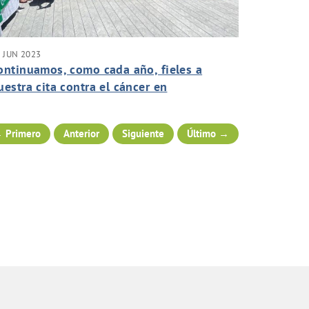
 JUN 2023
ontinuamos, como cada año, fieles a
uestra cita contra el cáncer en
uerteventura.
 Primero
Anterior
Siguiente
Último →