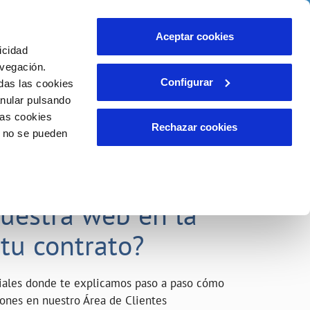
o
Actualidad
Ayuda
Contáctanos
Aceptar cookies
icidad
Área de clientes
s compromisos
avegación.
Configurar
das las cookies
anular pulsando
INCIDENCIAS
las cookies
Comunica anomalías o posibles
Rechazar cookies
o no se pueden
fraudes
liente)
o
Reclamaciones
acarle el máximo
nuestra web en la
 tu contrato?
riales donde te explicamos paso a paso cómo
tiones en nuestro Área de Clientes