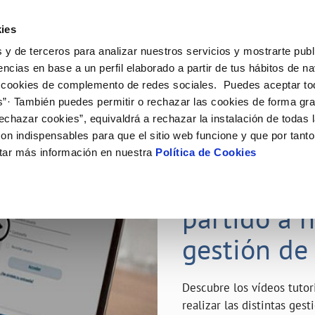
ES
Emple
ies
 y de terceros para analizar nuestros servicios y mostrarte publ
ne
Tu Servicio
Tu Agua
Conócenos
Nuestro
encias en base a un perfil elaborado a partir de tus hábitos de n
 cookies de complemento de redes sociales. Puedes aceptar to
s”· También puedes permitir o rechazar las cookies de forma gr
N AL CLIENTE
D
Y CUMPLIMIENTO
NTRATOS
COMPROMISO DE SERVICIO
CUIDADOS DEL AGUA
MODIFICACIÓN DE DATOS
echazar cookies”, equivaldrá a rechazar la instalación de todas 
AS DE GESTIÓN Y CERTIFICADOS
 de contacto
calidad del agua
bio de titular
Carta de compromisos
Consejos de ahorro
Actualizar datos bancarios
on indispensables para que el sitio web funcione y que por tant
a de suministro
Customer Counsel (Defensa del c
Depósitos de reserva
Actualizar datos de domicili
23 ABR 2020
tar más información en nuestra
Política de Cookies
via
a de suministro
Normativa del servicio
Actualizar datos personales
¿Quieres s
icitud de Acometida
Junta de Arbitraje
obras y afectaciones
umentación contratación
Programa CONTIGO
partido a 
ación de fuga interior
gestión de
VER TODAS LAS GESTIONES
Descubre los vídeos tuto
realizar las distintas ges