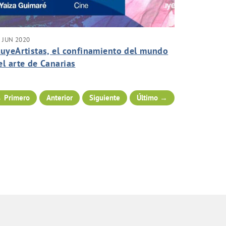
 JUN 2020
luyeArtistas, el confinamiento del mundo
el arte de Canarias
 Primero
Anterior
Siguiente
Último →