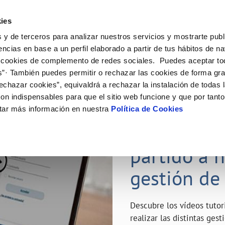
ES
Emple
ies
 y de terceros para analizar nuestros servicios y mostrarte publ
ne
Tu Servicio
Tu Agua
Conócenos
Nuestro
encias en base a un perfil elaborado a partir de tus hábitos de n
 cookies de complemento de redes sociales. Puedes aceptar to
s”· También puedes permitir o rechazar las cookies de forma gr
N AL CLIENTE
D
Y CUMPLIMIENTO
NTRATOS
COMPROMISO DE SERVICIO
CUIDADOS DEL AGUA
MODIFICACIÓN DE DATOS
echazar cookies”, equivaldrá a rechazar la instalación de todas 
AS DE GESTIÓN Y CERTIFICADOS
 de contacto
calidad del agua
bio de titular
Carta de compromisos
Consejos de ahorro
Actualizar datos bancarios
on indispensables para que el sitio web funcione y que por tant
a de suministro
Customer Counsel (Defensa del c
Depósitos de reserva
Actualizar datos de domicili
23 ABR 2020
tar más información en nuestra
Política de Cookies
via
a de suministro
Normativa del servicio
Actualizar datos personales
¿Quieres s
icitud de Acometida
Junta de Arbitraje
obras y afectaciones
umentación contratación
Programa CONTIGO
partido a 
ación de fuga interior
gestión de
VER TODAS LAS GESTIONES
Descubre los vídeos tuto
realizar las distintas ges