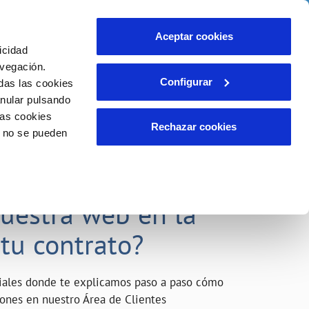
o
Actualidad
Ayuda
Contáctanos
Aceptar cookies
icidad
Área de clientes
s compromisos
avegación.
Configurar
das las cookies
anular pulsando
INCIDENCIAS
las cookies
Comunica anomalías o posibles
Rechazar cookies
o no se pueden
fraudes
liente)
o
Reclamaciones
acarle el máximo
nuestra web en la
 tu contrato?
riales donde te explicamos paso a paso cómo
tiones en nuestro Área de Clientes