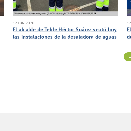
12 JUN 2020
12
El alcalde de Telde Héctor Suárez visitó hoy
F
las instalaciones de la desaladora de aguas
d
e
de Telde en Salinetas para agradecer el
trabajo del equipo de la empresa mixta
←
durante esta crisis del COV19.