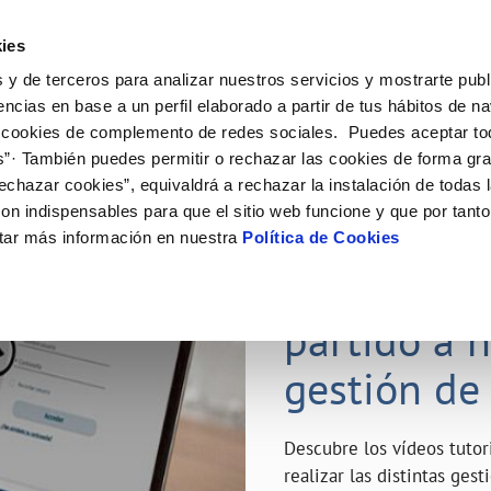
ES
Emple
ies
 y de terceros para analizar nuestros servicios y mostrarte publ
ne
Tu Servicio
Tu Agua
Conócenos
Nuestro
encias en base a un perfil elaborado a partir de tus hábitos de n
 cookies de complemento de redes sociales. Puedes aceptar to
s”· También puedes permitir o rechazar las cookies de forma gr
N AL CLIENTE
D
Y CUMPLIMIENTO
NTRATOS
COMPROMISO DE SERVICIO
CUIDADOS DEL AGUA
MODIFICACIÓN DE DATOS
echazar cookies”, equivaldrá a rechazar la instalación de todas 
AS DE GESTIÓN Y CERTIFICADOS
 de contacto
calidad del agua
bio de titular
Carta de compromisos
Consejos de ahorro
Actualizar datos bancarios
on indispensables para que el sitio web funcione y que por tant
a de suministro
Customer Counsel (Defensa del c
Depósitos de reserva
Actualizar datos de domicili
23 ABR 2020
tar más información en nuestra
Política de Cookies
via
a de suministro
Normativa del servicio
Actualizar datos personales
¿Quieres s
icitud de Acometida
Junta de Arbitraje
obras y afectaciones
umentación contratación
Programa CONTIGO
partido a 
ación de fuga interior
gestión de
VER TODAS LAS GESTIONES
Descubre los vídeos tuto
realizar las distintas ges