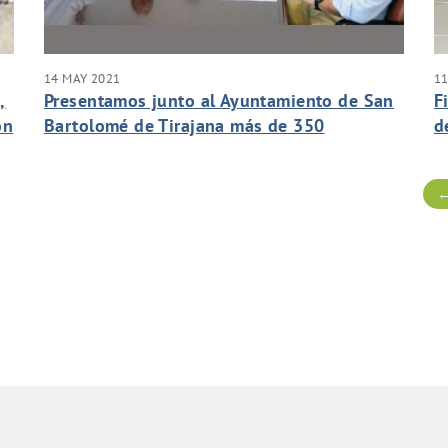
14 MAY 2021
11
,
Presentamos junto al Ayuntamiento de San
F
ón
Bartolomé de Tirajana más de 350
d
propuestas a los Fondos Europeos Next
p
Generation.
p
←