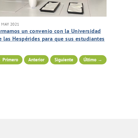
 MAY 2021
irmamos un convenio con la Universidad
e las Hespérides para que sus estudiantes
uedan disfrutar de los programas de
rácticas en el Grupo.
 Primero
Anterior
Siguiente
Último →