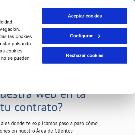
o
Actualidad
Ayuda
Contáctanos
Aceptar cookies
icidad
Área de clientes
s compromisos
avegación.
Configurar
das las cookies
anular pulsando
INCIDENCIAS
las cookies
Comunica anomalías o posibles
Rechazar cookies
o no se pueden
fraudes
liente)
o
Reclamaciones
acarle el máximo
nuestra web en la
 tu contrato?
riales donde te explicamos paso a paso cómo
tiones en nuestro Área de Clientes