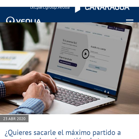
txt.part.group.veolia
Menu 
23 ABR 2020
¿Quieres sacarle el máximo partido a