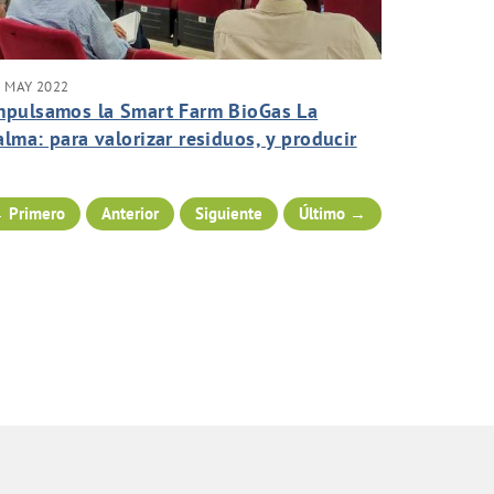
 MAY 2022
mpulsamos la Smart Farm BioGas La
alma: para valorizar residuos, y producir
nergía verde.
 Primero
Anterior
Siguiente
Último →