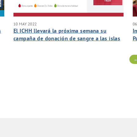
10 MAY 2022
06
s
El ICHH llevará la próxima semana su
I
campaña de donación de sangre a las islas
P
de Tenerife, Lanzarote Fuerteventura y Gran
e
Canaria.
←