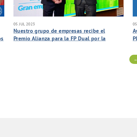
05 JUL 2023
05
Nuestro grupo de empresas recibe el
A
os
Premio Alianza para la FP Dual por la
P
contribución a la empleabilidad de los
V
jóvenes en el sector del agua.
←