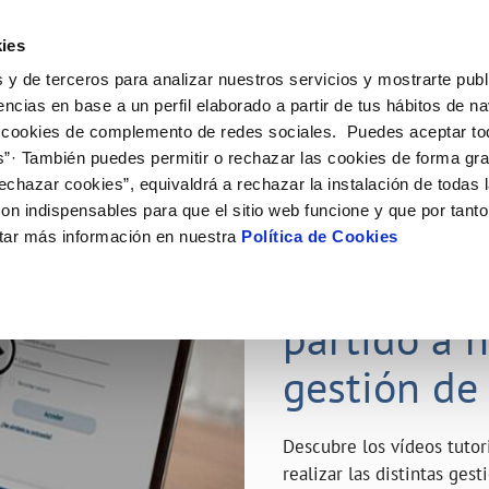
ES
Emple
ies
 y de terceros para analizar nuestros servicios y mostrarte publ
ne
Tu Servicio
Tu Agua
Conócenos
Nuestro
encias en base a un perfil elaborado a partir de tus hábitos de n
 cookies de complemento de redes sociales. Puedes aceptar to
s”· También puedes permitir o rechazar las cookies de forma gr
N AL CLIENTE
D
Y CUMPLIMIENTO
NTRATOS
COMPROMISO DE SERVICIO
CUIDADOS DEL AGUA
MODIFICACIÓN DE DATOS
echazar cookies”, equivaldrá a rechazar la instalación de todas 
AS DE GESTIÓN Y CERTIFICADOS
 de contacto
calidad del agua
bio de titular
Carta de compromisos
Consejos de ahorro
Actualizar datos bancarios
on indispensables para que el sitio web funcione y que por tant
a de suministro
Customer Counsel (Defensa del c
Depósitos de reserva
Actualizar datos de domicili
23 ABR 2020
tar más información en nuestra
Política de Cookies
via
a de suministro
Normativa del servicio
Actualizar datos personales
¿Quieres s
icitud de Acometida
Junta de Arbitraje
obras y afectaciones
umentación contratación
Programa CONTIGO
partido a 
ación de fuga interior
gestión de
VER TODAS LAS GESTIONES
Descubre los vídeos tuto
realizar las distintas ges