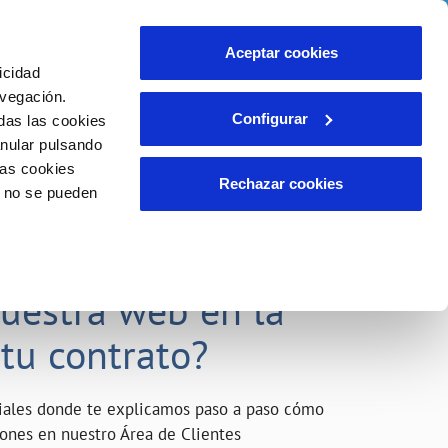
o
Actualidad
Ayuda
Contáctanos
Aceptar cookies
icidad
Área de clientes
s compromisos
avegación.
Configurar
das las cookies
anular pulsando
INCIDENCIAS
las cookies
Comunica anomalías o posibles
Rechazar cookies
o no se pueden
fraudes
liente)
o
Reclamaciones
acarle el máximo
nuestra web en la
 tu contrato?
riales donde te explicamos paso a paso cómo
tiones en nuestro Área de Clientes