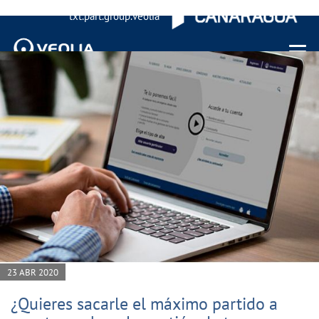
txt.part.group.veolia
Menu 
23 ABR 2020
¿Quieres sacarle el máximo partido a