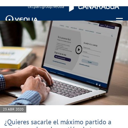
txt.part.group.veolia
Menu 
23 ABR 2020
¿Quieres sacarle el máximo partido a