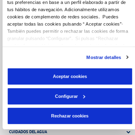
tus preferencias en base a un perfil elaborado a partir de
tus hábitos de navegación. Adicionalmente utilizamos
cookies de complemento de redes sociales. Puedes
Tu Servicio
aceptar todas las cookies pulsando “ Aceptar cookies”·
También puedes permitir o rechazar las cookies de forma
granular pulsando “Configurar”. Si pulsas “Rechazar
FACTURAS Y PRECIOS
cookies”, equivaldrá a rechazar la instalación de todas las
cookies salvo las necesarias que son indispensables para
ATENCIÓN AL CLIENTE
Mostrar detalles
que el sitio web funcione y que por tanto no se pueden
COMPROMISO DE SERVICIO
desactivar. Puedes consultar más información en
nuestra
Política de Cookies
Aceptar cookies
Tu Agua
Configurar
NUESTRO PAPEL EN EL CICLO URBANO
Rechazar cookies
CALIDAD
CUIDADOS DEL AGUA