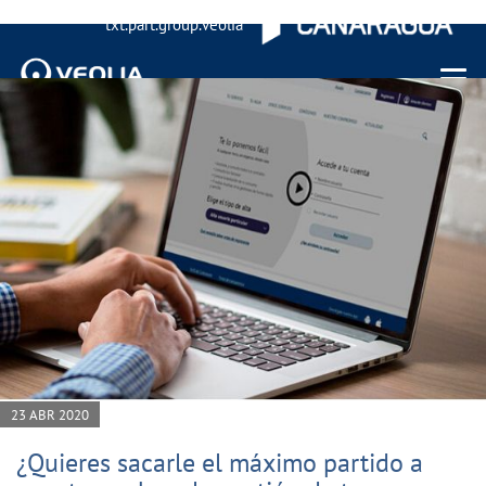
txt.part.group.veolia
Menu 
23 ABR 2020
¿Quieres sacarle el máximo partido a