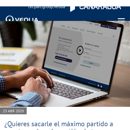
txt.part.group.veolia
Menu 
23 ABR 2020
¿Quieres sacarle el máximo partido a