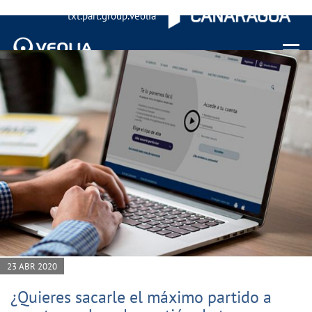
txt.part.group.veolia
Menu 
23 ABR 2020
¿Quieres sacarle el máximo partido a