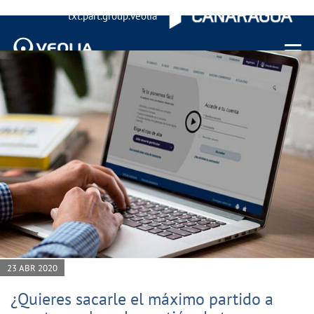
txt.part.group.veolia
Menu 
23 ABR 2020
¿Quieres sacarle el máximo partido a