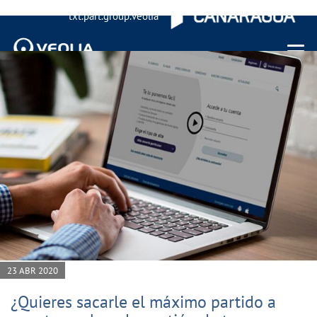
txt.part.group.veolia
Menu 
23 ABR 2020
¿Quieres sacarle el máximo partido a