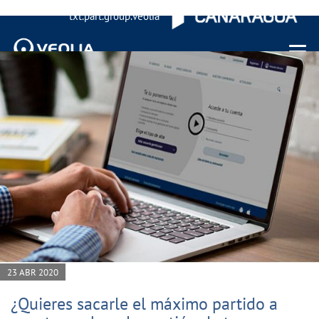
txt.part.group.veolia
Menu 
23 ABR 2020
¿Quieres sacarle el máximo partido a